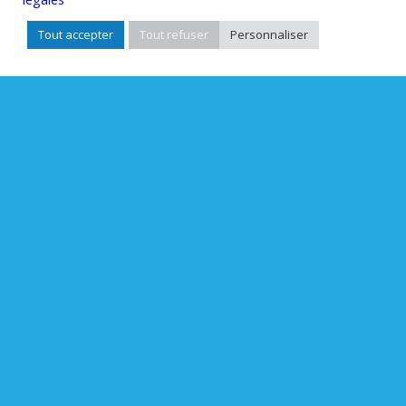
Tout accepter
Tout refuser
Personnaliser
Our world
Guided by the situational
intelligence that is its
hallmark, the Eurodia Group