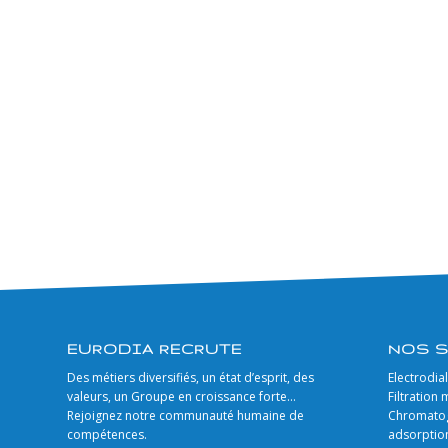
EURODIA RECRUTE
NOS 
Des métiers diversifiés, un état d’esprit, des
Electrodia
valeurs, un Groupe en croissance forte…
Filtration
Rejoignez notre communauté humaine de
Chromatog
compétences.
adsorptio