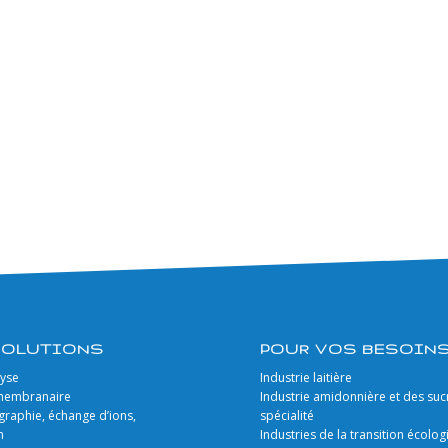
SOLUTIONS
POUR VOS BESOIN
lyse
Industrie laitière
 membranaire
Industrie amidonnière et des suc
raphie, échange d’ions,
spécialité
n
Industries de la transition écolo