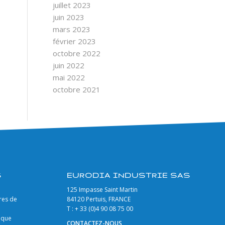
juillet 2023
juin 2023
mars 2023
février 2023
octobre 2022
juin 2022
mai 2022
octobre 2021
S
EURODIA INDUSTRIE SAS
125 Impasse Saint Martin
res de
84120 Pertuis, FRANCE
T : + 33 (0)4 90 08 75 00
gique
CONTACTEZ-NOUS