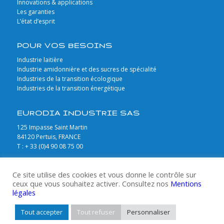
Innovations & applications
Les garanties
L’état d’esprit
POUR VOS BESOINS
Industrie laitière
Industrie amidonnière et des sucres de spécialité
Industries de la transition écologique
Industries de la transition énergétique
EURODIA INDUSTRIE SAS
125 Impasse Saint Martin
84120 Pertuis, FRANCE
T : + 33 (0)4 90 08 75 00
CONTACTEZ-NOUS
Ce site utilise des cookies et vous donne le contrôle sur
ceux que vous souhaitez activer. Consultez nos
Mentions
légales
© Copyright Eurodia - Tout droit réservé. Création
Blackfish
-
Mentions
Tout accepter
Tout refuser
Personnaliser
légales