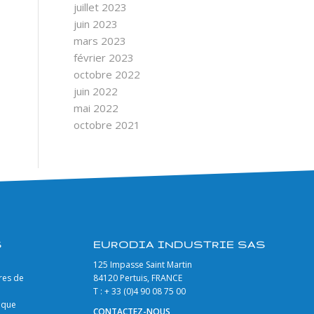
juillet 2023
juin 2023
mars 2023
février 2023
octobre 2022
juin 2022
mai 2022
octobre 2021
S
EURODIA INDUSTRIE SAS
125 Impasse Saint Martin
res de
84120 Pertuis, FRANCE
T : + 33 (0)4 90 08 75 00
gique
CONTACTEZ-NOUS