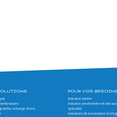
SOLUTIONS
POUR VOS BESOIN
lyse
Industrie laitière
 membranaire
Industrie amidonnière et des suc
raphie, échange d’ions,
spécialité
n
Industries de la transition écolo