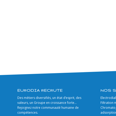
EURODIA RECRUTE
NOS 
Des métiers diversifiés, un état d’esprit, des
Electrodia
valeurs, un Groupe en croissance forte…
Filtration
Rejoignez notre communauté humaine de
Chromatog
compétences.
adsorptio